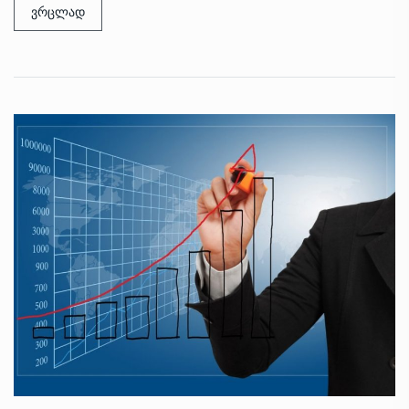
ვრცლად