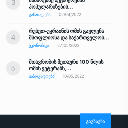
ასპარეზზე მეცნიერების
3
პოპულარიზების…
8
ᲒᲐᲜᲐᲗᲚᲔᲑᲐ
02/04/2022
რუსეთ-უკრაინის ომის გავლენა
4
მსოფლიოსა და საქართველოს…
9
ᲔᲙᲝᲜᲝᲛᲘᲙᲐ
27/05/2022
მთავრობის მეთაური 100 წლის
5
ომის ვეტერანს,…
ᲡᲐᲖᲝᲒᲐᲓᲝᲔᲑᲐ
10/05/2022
ს…
10
ᲒᲐᲒᲖᲐᲕᲜᲐ