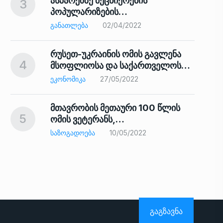
ასპარეზზე მეცნიერების
3
პოპულარიზების…
8
ᲒᲐᲜᲐᲗᲚᲔᲑᲐ
02/04/2022
რუსეთ-უკრაინის ომის გავლენა
4
მსოფლიოსა და საქართველოს…
9
ᲔᲙᲝᲜᲝᲛᲘᲙᲐ
27/05/2022
მთავრობის მეთაური 100 წლის
5
ომის ვეტერანს,…
ᲡᲐᲖᲝᲒᲐᲓᲝᲔᲑᲐ
10/05/2022
ს…
10
ᲒᲐᲒᲖᲐᲕᲜᲐ