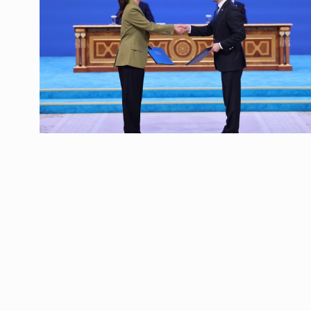
ოთარ შამუგია ბაქოში
6
მინისტერიალზე სიტყ
ᲔᲙᲝᲜᲝᲛᲘᲙᲐ
10/05/2022
გოგიტა თოდრაძე სა
სტატისტიკის ეროვნუ
7
სამსახურის…
ᲔᲙᲝᲜᲝᲛᲘᲙᲐ
10/05/2022