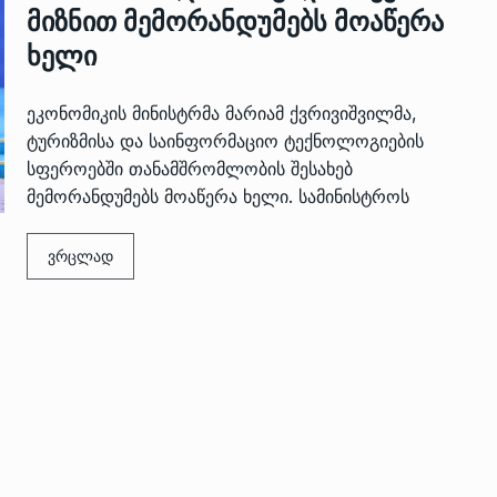
მიზნით მემორანდუმებს მოაწერა
ხელი
ეკონომიკის მინისტრმა მარიამ ქვრივიშვილმა,
ტურიზმისა და საინფორმაციო ტექნოლოგიების
სფეროებში თანამშრომლობის შესახებ
მემორანდუმებს მოაწერა ხელი. სამინისტროს
 გამართულ
ზურაბ აზარაშვილი:
ვით…
ვრცლად
„სოციალურად დაუცველთა
11
დასაქმების პროგრამაში,…
ᲡᲐᲖᲝᲒᲐᲓᲝᲔᲑᲐ
13/05/2022
ქართველოს
ლი
აბაშის მუნიციპალიტეტი
12
ᲠᲔᲒᲘᲝᲜᲔᲑᲘ
13/05/2022