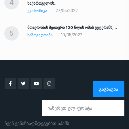
4
საქართველოს…
27/05/2022
ᲔᲙᲝᲜᲝᲛᲘᲙᲐ
ად
მთავრობის მეთაური 100 წლის ომის ვეტერანს,…
5
10/05/2022
ᲡᲐᲖᲝᲒᲐᲓᲝᲔᲑᲐ
ᲒᲐᲒᲖᲐᲕᲜᲐ
ჩვენ ვეწინააღმდეგებით სპამს