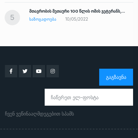
ად
მთავრობის მეთაური 100 წლის ომის ვეტერანს,…
5
10/05/2022
ᲡᲐᲖᲝᲒᲐᲓᲝᲔᲑᲐ
ᲒᲐᲒᲖᲐᲕᲜᲐ
ჩვენ ვეწინააღმდეგებით სპამს