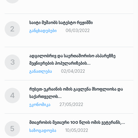
საიტი მუშაობს სატესტო რეჟიმში
2
06/03/2022
ᲒᲐᲜᲪᲮᲐᲓᲔᲑᲔᲑᲘ
ადგილობრივ და საერთაშორისო ასპარეზზე
3
მეცნიერების პოპულარიზების…
02/04/2022
ᲒᲐᲜᲐᲗᲚᲔᲑᲐ
რუსეთ-უკრაინის ომის გავლენა მსოფლიოსა და
4
საქართველოს…
27/05/2022
ᲔᲙᲝᲜᲝᲛᲘᲙᲐ
ად
მთავრობის მეთაური 100 წლის ომის ვეტერანს,…
5
10/05/2022
ᲡᲐᲖᲝᲒᲐᲓᲝᲔᲑᲐ