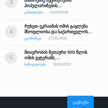
ასპარეზზე მეცნიერების
3
პოპულარიზების…
8
ᲒᲐᲜᲐᲗᲚᲔᲑᲐ
02/04/2022
რუსეთ-უკრაინის ომის გავლენა
4
მსოფლიოსა და საქართველოს…
9
ᲔᲙᲝᲜᲝᲛᲘᲙᲐ
27/05/2022
მთავრობის მეთაური 100 წლის
5
ომის ვეტერანს,…
ᲡᲐᲖᲝᲒᲐᲓᲝᲔᲑᲐ
10/05/2022
ს…
10
ᲒᲐᲒᲖᲐᲕᲜᲐ