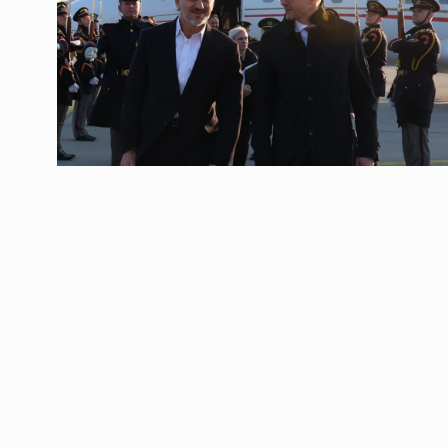
ოთარ შამუგია ბაქოში
6
მინისტერიალზე სიტყ
ᲔᲙᲝᲜᲝᲛᲘᲙᲐ
10/05/2022
გოგიტა თოდრაძე სა
სტატისტიკის ეროვნუ
7
სამსახურის…
ᲔᲙᲝᲜᲝᲛᲘᲙᲐ
10/05/2022