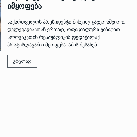
იმყოფება
საქართველოს პრეზიდენტი მიხეილ ყაველაშვილი,
დელეგაციასთან ერთად, ოფიციალური ვიზიტით
სლოვაკეთის რესპუბლიკის დედაქალაქ
ბრატისლავაში იმყოფება. ამის შესახებ
ვრცლად
 გამართულ
ზურაბ აზარაშვილი:
ვით…
„სოციალურად დაუცველთა
11
დასაქმების პროგრამაში,…
ᲡᲐᲖᲝᲒᲐᲓᲝᲔᲑᲐ
13/05/2022
ქართველოს
ლი
აბაშის მუნიციპალიტეტი
12
ᲠᲔᲒᲘᲝᲜᲔᲑᲘ
13/05/2022