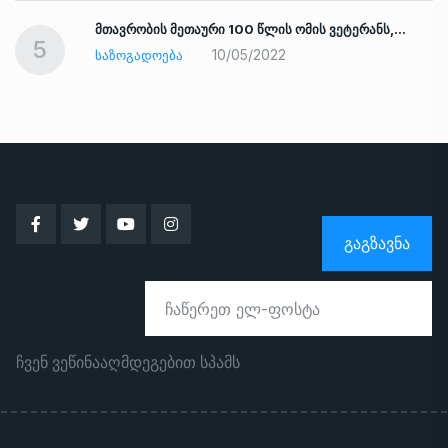
ად
მთავრობის მეთაური 100 წლის ომის ვეტერანს,…
5
10/05/2022
ᲡᲐᲖᲝᲒᲐᲓᲝᲔᲑᲐ
ᲒᲐᲒᲖᲐᲕᲜᲐ
ჩვენ ვეწინააღმდეგებით სპამს