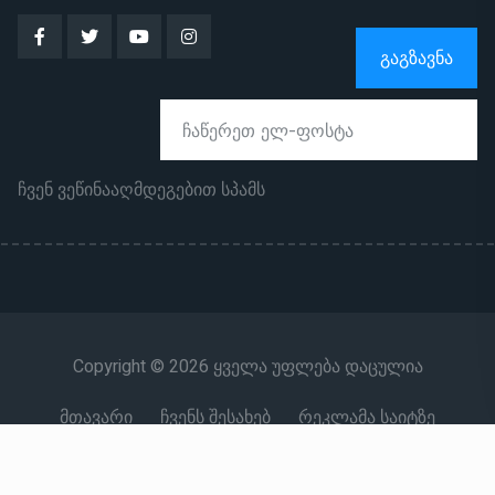
ᲒᲐᲒᲖᲐᲕᲜᲐ
ჩვენ ვეწინააღმდეგებით სპამს
Copyright © 2026 ყველა უფლება დაცულია
მთავარი
ჩვენს შესახებ
რეკლამა საიტზე
კონტაქტი