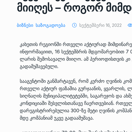
მიიღეს – როგორ მიმ
ᲔᲙᲝᲜᲝᲛᲘᲙᲐ
10/05/2022
საქართველოს რკინიგ
Ბიზნესი
Საზოგადოება
Სექტემბერი 16, 2022
გენერალურმა დირექტ
8
დერეფნის…
კახეთის რეგიონში რთველი აქტიურად მიმდინარე
ᲔᲙᲝᲜᲝᲛᲘᲙᲐ
11/05/2022
ინფორმაციით, 16 სექტემბრის მდგომარეობით 7 0
ლარის შემოსავალი მიიღო. ამ პერიოდისთვის კი კ
თბილისის ზაქარია ფ
გადამუშავებული.
სახელობის ოპერისა დ
9
ბალეტის…
სააგენტოში განმარტავენ, რომ კერძო ღვინის კომპ
ᲙᲣᲚᲢᲣᲠᲐ
13/05/2022
რთველი აქტიურ ფაზაშია გურჯაანის, ყვარლის,
სიღნაღის მუნიციპალიტეტებში, საგარეჯოს და ახ
თბილისის ზაქარია ფ
კონდიციაში შესვლისთანავე ჩაერთვებიან. რთვე
სახელობის ოპერისა დ
10
დარეგისტრირებულია 300-ზე მეტი ღვინის კომპანი
ბალეტის…
მდე კომპანიამ უკვე გადაამუშავა.
ᲙᲣᲚᲢᲣᲠᲐ
13/05/2022