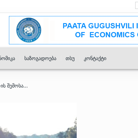
ნომიკა
Საზოგადოება
Თსუ
Კონტაქტი
/ მევენახეებმა უკვე 95.6 მლნ-ის შემოსავალი მიიღეს – როგორ მიმდინარეობს რთველი?