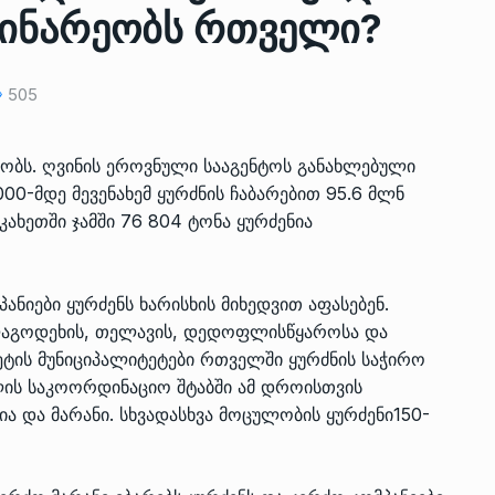
დინარეობს რთველი?
ზის
მარაგი დღეისათვის გვაქვს
505
13
ორმა შუა
საკმარისზე მეტი, თუმცა…
ᲔᲙᲝᲜᲝᲛᲘᲙᲐ
13/05/2022
ობს. ღვინის ეროვნული სააგენტოს განახლებული
00-მდე მევენახემ ყურძნის ჩაბარებით 95.6 მლნ
პრემიერ-მინისტრი ირაკლი
ახეთში ჯამში 76 804 ტონა ყურძენია
ალიაშვილის
ღარიბაშვილი ოზურგეთის
14
ა
ტექნოპარკში სტარტაპერებს…
ᲒᲐᲜᲐᲗᲚᲔᲑᲐ
15/05/2022
ანიები ყურძენს ხარისხის მიხედვით აფასებენ.
 ლაგოდეხის, თელავის, დედოფლისწყაროსა და
პრემიერ-მინისტრმა ირაკლი
მეტის მუნიციპალიტეტები რთველში ყურძნის საჭირო
ალიაშვილის
ღარიბაშვილმა ახლად
15
ლის საკოორდინაციო შტაბში ამ დროისთვის
ა
რეაბილიტირებული ოზურგეთი
ა და მარანი. სხვადასხვა მოცულობის ყურძენი150-
ᲒᲐᲜᲐᲗᲚᲔᲑᲐ
15/05/2022