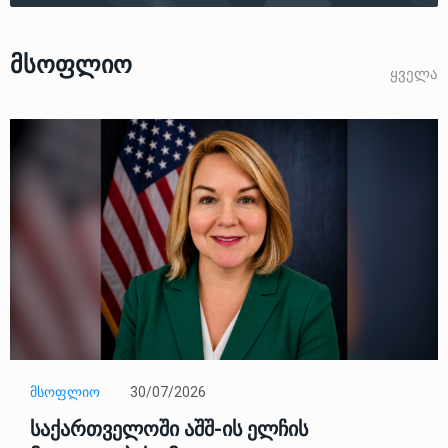
Მსოფლიო
ᲧᲕᲔᲚᲐ
ᲛᲡᲝᲤᲚᲘᲝ
30/07/2026
საქართველოში აშშ-ის ელჩის