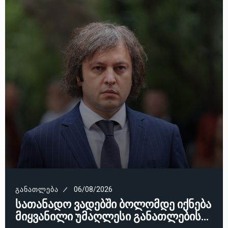
ᲒᲐᲜᲐᲗᲚᲔᲑᲐ
06/08/2026
სათანადო ვადებში ბოლომდე იქნება
მიყვანილი უმაღლესი განათლების…