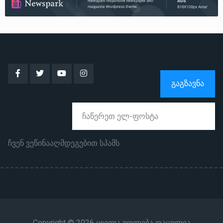
ᲒᲐᲒᲖᲐᲕᲜᲐ
ჩვენ ვეწინააღმდეგებით სპამს