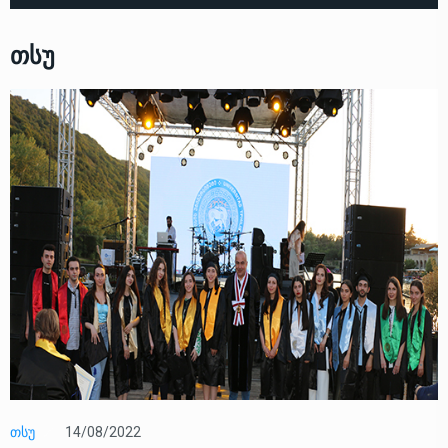
Თსუ
ᲗᲡᲣ
14/08/2022