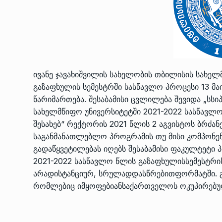
ᲔᲙᲝᲜᲝᲛᲘᲙᲐ
10/05/2022
საქართველოს რკინიგ
გენერალურმა დირექტ
8
დერეფნის…
ივანე ჯავახიშვილის სახელობის თბილისის სახელ
ᲔᲙᲝᲜᲝᲛᲘᲙᲐ
11/05/2022
გაზაფხულის სემესტრში სასწავლო პროცესი 13 მ
წარიმართება. შესაბამისი ცვლილება შევიდა „სსი
თბილისის ზაქარია ფ
სახელმწიფო უნივერსიტეტში 2021-2022 სასწავლ
სახელობის ოპერისა დ
9
შესახებ“ რექტორის 2021 წლის 2 აგვისტოს ბრძან
ბალეტის…
საგანმანათლებლო პროგრამის თუ მისი კომპონე
ᲙᲣᲚᲢᲣᲠᲐ
13/05/2022
გადაწყვეტილებას იღებს შესაბამისი ფაკულტეტი 
2021-2022 სასწავლო წლის გაზაფხულისსემესტრი
თბილისის ზაქარია ფ
არადისტანციურ, სრულადდასწრებითფორმატში. გა
სახელობის ოპერისა დ
10
რომლებიც იმყოფებიანსაქართველოს ოკუპირებუ
ბალეტის…
ᲙᲣᲚᲢᲣᲠᲐ
13/05/2022