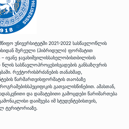
ზის
მარაგი დღეისათვის გვაქვს
13
ორმა შუა
საკმარისზე მეტი, თუმცა…
ᲔᲙᲝᲜᲝᲛᲘᲙᲐ
13/05/2022
მწიფო უნივერსიტეტში 2021-2022 სასწავლოწლის
აისიდან შერეული (ჰიბრიდული) ფორმატით
პრემიერ-მინისტრი ირაკლი
პ – ივანე ჯავახიშვილისსახელობისთბილისის
ალიაშვილის
ღარიბაშვილი ოზურგეთის
14
ო წლის სასწავლოპროცესისვადების განსაზღვრის
ა
ტექნოპარკში სტარტაპერებს…
ებაში. რექტორისბრძანების თანახმად,
ᲒᲐᲜᲐᲗᲚᲔᲑᲐ
15/05/2022
ნტების წარმართვისფორმატის თაობაზე
პროგრამებისსპეციფიკის გათვალისწინებით. ამასთან,
პრემიერ-მინისტრმა ირაკლი
სდასკვნითი და დამატებითი გამოცდები წარიმართება
ალიაშვილის
ღარიბაშვილმა ახლად
15
მონაკლისი დაიშვება იმ სტუდენტებისთვის,
ა
რეაბილიტირებული ოზურგეთი
ლ ტერიტორიაზე.
ᲒᲐᲜᲐᲗᲚᲔᲑᲐ
15/05/2022