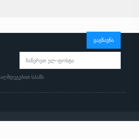
ᲒᲐᲒᲖᲐᲕᲜᲐ
ააღმდეგებით სპამს
ჩვენს შესახებ
რეკლამა საიტზე
კონტაქტი