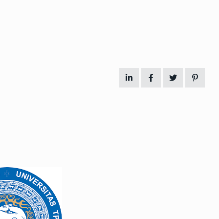
 გამართულ
ზურაბ აზარაშვილი:
ვით…
„სოციალურად დაუცველთა
11
დასაქმების პროგრამაში,…
ᲡᲐᲖᲝᲒᲐᲓᲝᲔᲑᲐ
13/05/2022
ქართველოს
ლი
აბაშის მუნიციპალიტეტი
12
ᲠᲔᲒᲘᲝᲜᲔᲑᲘ
13/05/2022