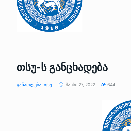
თსუ-ს განცხადება
ოთარ შამუგია ბაქოში
Განათლება
Თსუ
Მაისი 27, 2022
644
6
მინისტერიალზე სიტყ
ᲔᲙᲝᲜᲝᲛᲘᲙᲐ
10/05/2022
გოგიტა თოდრაძე სა
სტატისტიკის ეროვნუ
7
სამსახურის…