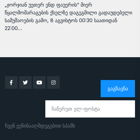
„ჯორჯიან უეთერ ენდ ფაუერის“ მიერ
წყალმომარაგების ქსელზე დაგეგმილი გადაუდებელი
სამუშაოების გამო, 8 აგვისტოს 00:30 საათიდან
22:00…
ᲒᲐᲒᲖᲐᲕᲜᲐ
ჩვენ ვეწინააღმდეგებით სპამს