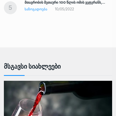
ად
მთავრობის მეთაური 100 წლის ომის ვეტერანს,…
5
10/05/2022
ᲡᲐᲖᲝᲒᲐᲓᲝᲔᲑᲐ
Მსგავსი Სიახლეები