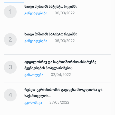
საიტი მუშაობს სატესტო რეჟიმში
1
06/03/2022
ᲒᲐᲜᲪᲮᲐᲓᲔᲑᲔᲑᲘ
საიტი მუშაობს სატესტო რეჟიმში
2
06/03/2022
ᲒᲐᲜᲪᲮᲐᲓᲔᲑᲔᲑᲘ
ადგილობრივ და საერთაშორისო ასპარეზზე
3
მეცნიერების პოპულარიზების…
02/04/2022
ᲒᲐᲜᲐᲗᲚᲔᲑᲐ
რუსეთ-უკრაინის ომის გავლენა მსოფლიოსა და
4
საქართველოს…
27/05/2022
ᲔᲙᲝᲜᲝᲛᲘᲙᲐ