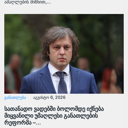
ამაღლების მიზნით,…
ᲒᲐᲜᲐᲗᲚᲔᲑᲐ
აგვისტო 6, 2026
სათანადო ვადებში ბოლომდე იქნება
მიყვანილი უმაღლესი განათლების
რეფორმა –…