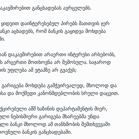
აკავშირებით განცხადებას ავრცელებს.
ს ყიდვით დაინტერესებულ პირებს მათთვის ჯერ
ზის
მარაგი დღეისათვის გვაქვს
13
ანკი აცხადებს, რომ ბანკის გაყიდვა მოხდება
ორმა შუა
საკმარისზე მეტი, თუმცა…
ი.
ᲔᲙᲝᲜᲝᲛᲘᲙᲐ
13/05/2022
სთან დაკავშირებით არაერთი ინტერესი არსებობს,
პრემიერ-მინისტრი ირაკლი
ს არცერთი მოთხოვნა არ შემოსულა. საჯაროდ
ალიაშვილის
ღარიბაშვილი ოზურგეთის
14
ის უფლება ამ ეტაპზე არ გვაქვს;
ა
ტექნოპარკში სტარტაპერებს…
ᲒᲐᲜᲐᲗᲚᲔᲑᲐ
15/05/2022
ი გარიგება მოხდება გამჭვირვალედ, მხოლოდ და
სა და მოქმედი კანონმდებლობის სრული დაცვით.
პრემიერ-მინისტრმა ირაკლი
ალიაშვილის
ღარიბაშვილმა ახლად
15
ქცირებული აშშ ხაზინის დეპარტამენტის მიერ,
ა
რეაბილიტირებული ოზურგეთი
ული ნებისმიერი გარიგება მხარეებმა უნდა
ᲒᲐᲜᲐᲗᲚᲔᲑᲐ
15/05/2022
ული ბანკი მხოლოდ ამ თანხმობის შემთხვევაში
ეროვნული ბანკის განცხადებაში.