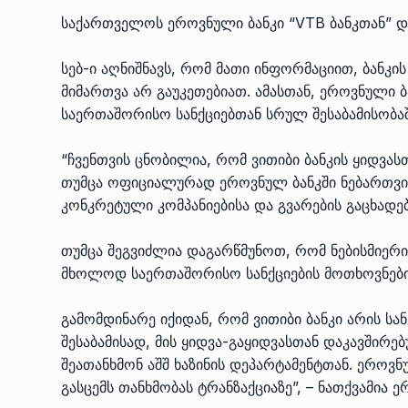
ᲔᲙᲝᲜᲝᲛᲘᲙᲐ
10/05/2022
საქართველოს ეროვნული ბანკი “VTB ბანკთან” დ
სებ-ი აღნიშნავს, რომ მათი ინფორმაციით, ბანკი
საქართველოს რკინიგ
მიმართვა არ გაუკეთებიათ. ამასთან, ეროვნული ბ
გენერალურმა დირექტ
8
საერთაშორისო სანქციებთან სრულ შესაბამისობაშ
დერეფნის…
ᲔᲙᲝᲜᲝᲛᲘᲙᲐ
11/05/2022
“ჩვენთვის ცნობილია, რომ ვითიბი ბანკის ყიდვა
თუმცა ოფიციალურად ეროვნულ ბანკში ნებართვი
თბილისის ზაქარია ფ
კონკრეტული კომპანიებისა და გვარების გაცხადებ
სახელობის ოპერისა დ
9
ბალეტის…
თუმცა შეგვიძლია დაგარწმუნოთ, რომ ნებისმიერ
ᲙᲣᲚᲢᲣᲠᲐ
13/05/2022
მხოლოდ საერთაშორისო სანქციების მოთხოვნები
თბილისის ზაქარია ფ
გამომდინარე იქიდან, რომ ვითიბი ბანკი არის სან
სახელობის ოპერისა დ
10
შესაბამისად, მის ყიდვა-გაყიდვასთან დაკავშირებ
ბალეტის…
შეათანხმონ აშშ ხაზინის დეპარტამენტთან. ეროვნ
ᲙᲣᲚᲢᲣᲠᲐ
13/05/2022
გასცემს თანხმობას ტრანზაქციაზე”, – ნათქვამია 