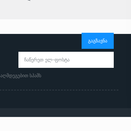
ᲒᲐᲒᲖᲐᲕᲜᲐ
ააღმდეგებით სპამს
ჩვენს შესახებ
რეკლამა საიტზე
კონტაქტი