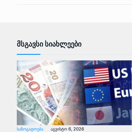
Მსგავსი Სიახლეები
ᲡᲐᲖᲝᲒᲐᲓᲝᲔᲑᲐ
აგვისტო 6, 2026