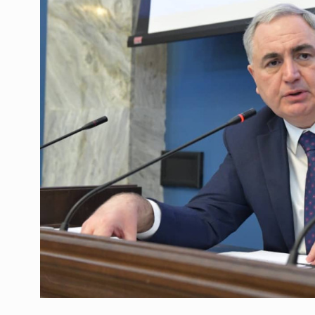
ოთარ შამუგია ბაქოში
6
მინისტერიალზე სიტყ
ᲔᲙᲝᲜᲝᲛᲘᲙᲐ
10/05/2022
გოგიტა თოდრაძე სა
სტატისტიკის ეროვნუ
7
სამსახურის…