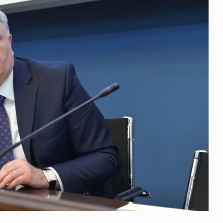
 გამართულ
ზურაბ აზარაშვილი:
ვით…
„სოციალურად დაუცველთა
11
დასაქმების პროგრამაში,…
ᲡᲐᲖᲝᲒᲐᲓᲝᲔᲑᲐ
13/05/2022
ქართველოს
ლი
აბაშის მუნიციპალიტეტი
12
ᲠᲔᲒᲘᲝᲜᲔᲑᲘ
13/05/2022