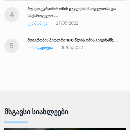
რუსეთ-უკრაინის ომის გავლენა მსოფლიოსა და
4
საქართველოს…
27/05/2022
ᲔᲙᲝᲜᲝᲛᲘᲙᲐ
ად
მთავრობის მეთაური 100 წლის ომის ვეტერანს,…
5
10/05/2022
ᲡᲐᲖᲝᲒᲐᲓᲝᲔᲑᲐ
Მსგავსი Სიახლეები