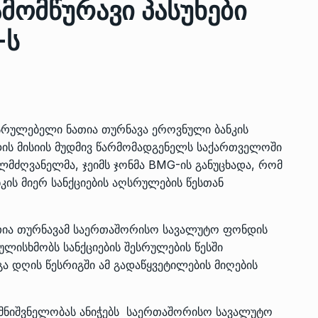
ამომწურავი პასუხები
-ს
ზის
მარაგი დღეისათვის გვაქვს
13
ორმა შუა
საკმარისზე მეტი, თუმცა…
ᲔᲙᲝᲜᲝᲛᲘᲙᲐ
13/05/2022
სრულებელი ნათია თურნავა ეროვნული ბანკის
პრემიერ-მინისტრი ირაკლი
ს მისიის მუდმივ წარმომადგენელს საქართველოში
ალიაშვილის
ღარიბაშვილი ოზურგეთის
14
ელმძღვანელმა, ჯეიმს ჯონმა BMG-ის განუცხადა, რომ
ა
ტექნოპარკში სტარტაპერებს…
ს მიერ სანქციების აღსრულების წესთან
ᲒᲐᲜᲐᲗᲚᲔᲑᲐ
15/05/2022
პრემიერ-მინისტრმა ირაკლი
ათია თურნავამ საერთაშორისო სავალუტო ფონდის
ალიაშვილის
ღარიბაშვილმა ახლად
15
ისხმობს სანქციების შესრულების წესში
ა
რეაბილიტირებული ოზურგეთი
 დღის წესრიგში ამ გადაწყვეტილების მიღების
ᲒᲐᲜᲐᲗᲚᲔᲑᲐ
15/05/2022
მნიშვნელობას ანიჭებს საერთაშორისო სავალუტო