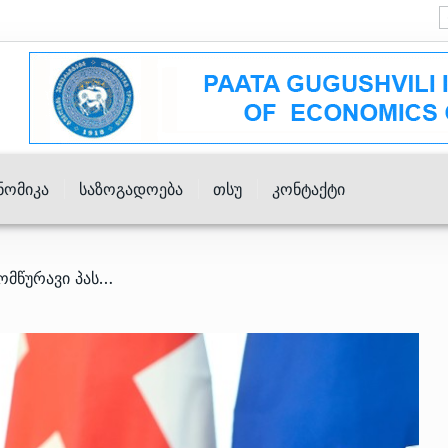
ნომიკა
Საზოგადოება
Თსუ
Კონტაქტი
/ მზად ვართ, კითხვებს ამომწურავი პასუხები გავცეთ – თურნავა IMF-ს