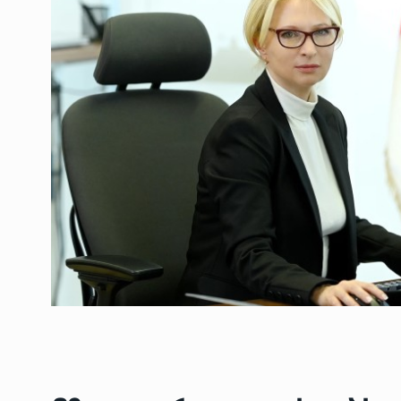
ოთარ შამუგია ბაქოში
6
მინისტერიალზე სიტყ
ᲔᲙᲝᲜᲝᲛᲘᲙᲐ
10/05/2022
გოგიტა თოდრაძე სა
სტატისტიკის ეროვნუ
7
სამსახურის…