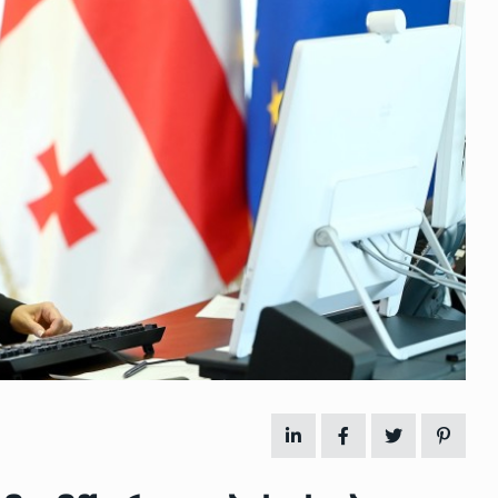
 გამართულ
ზურაბ აზარაშვილი:
ვით…
„სოციალურად დაუცველთა
11
დასაქმების პროგრამაში,…
ᲡᲐᲖᲝᲒᲐᲓᲝᲔᲑᲐ
13/05/2022
ქართველოს
ლი
აბაშის მუნიციპალიტეტი
12
ᲠᲔᲒᲘᲝᲜᲔᲑᲘ
13/05/2022