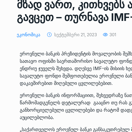
მზად ვართ, კითხვებს 
ᲔᲙᲝᲜᲝᲛᲘᲙᲐ
10/05/2022
გავცეთ – თურნავა IMF
საქართველოს რკინიგ
გენერალურმა დირექტ
8
Ეკონომიკა
Სექტემბერი 21, 2023
301
დერეფნის…
ᲔᲙᲝᲜᲝᲛᲘᲙᲐ
11/05/2022
ეროვნული ბანკის პრეზიდენტის მოვალეობის შემ
სათავო ოფისში საერთაშორისო სავალუტო ფონდი
თბილისის ზაქარია ფ
ენდრიუ ჯუველს შეხვდა. დღესვე IMF-ის მისიის ხ
სახელობის ოპერისა დ
9
ბალეტის…
სავალუტო ფონდი შეშფოთებულია ეროვნული ბანკი
დაკავშირებით მიღებული ცვლილებებით.
ᲙᲣᲚᲢᲣᲠᲐ
13/05/2022
ეროვნული ბანკის ინფორმაციით, შეხვედრაზე ნ
თბილისის ზაქარია ფ
წარმომადგენელს დეტალურად გააცნო თუ რას გულ
სახელობის ოპერისა დ
10
განხორციელებული ცვლილებები და რატომ დადგა
ბალეტის…
აუცილებლობა.
ᲙᲣᲚᲢᲣᲠᲐ
13/05/2022
„საქართველოს ეროვნულ ბანკი განსაკუთრებულ 