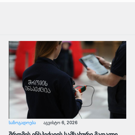
ᲡᲐᲖᲝᲒᲐᲓᲝᲔᲑᲐ
აგვისტო 6, 2026
შრომის ინსპექციის სამსახური მაღალი