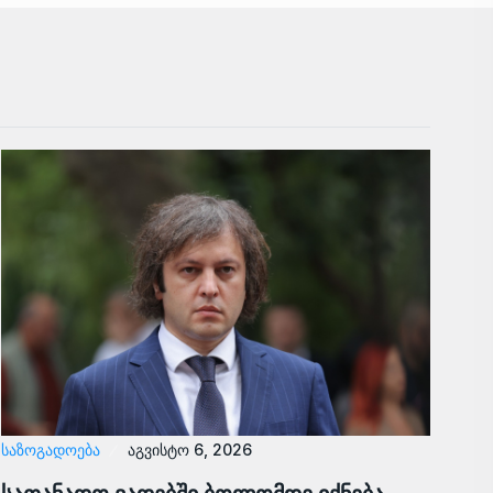
ᲡᲐᲖᲝᲒᲐᲓᲝᲔᲑᲐ
აგვისტო 6, 2026