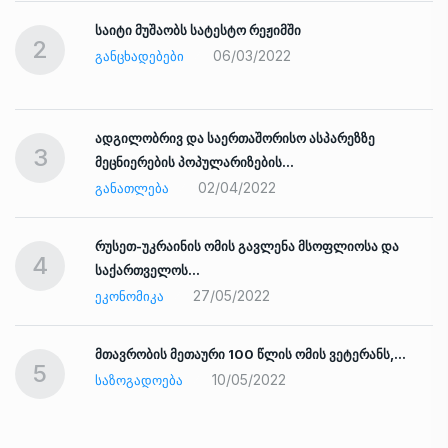
საიტი მუშაობს სატესტო რეჟიმში
2
06/03/2022
ᲒᲐᲜᲪᲮᲐᲓᲔᲑᲔᲑᲘ
ადგილობრივ და საერთაშორისო ასპარეზზე
3
მეცნიერების პოპულარიზების…
02/04/2022
ᲒᲐᲜᲐᲗᲚᲔᲑᲐ
რუსეთ-უკრაინის ომის გავლენა მსოფლიოსა და
4
საქართველოს…
27/05/2022
ᲔᲙᲝᲜᲝᲛᲘᲙᲐ
ად
მთავრობის მეთაური 100 წლის ომის ვეტერანს,…
5
10/05/2022
ᲡᲐᲖᲝᲒᲐᲓᲝᲔᲑᲐ