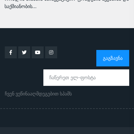
საქმიანობის…
ᲒᲐᲒᲖᲐᲕᲜᲐ
ჩვენ ვეწინააღმდეგებით სპამს