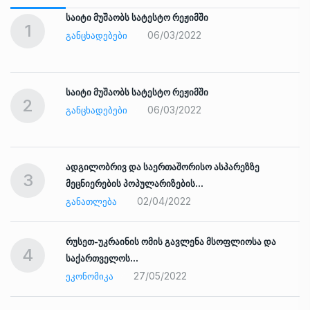
საიტი მუშაობს სატესტო რეჟიმში
1
06/03/2022
ᲒᲐᲜᲪᲮᲐᲓᲔᲑᲔᲑᲘ
საიტი მუშაობს სატესტო რეჟიმში
2
06/03/2022
ᲒᲐᲜᲪᲮᲐᲓᲔᲑᲔᲑᲘ
ადგილობრივ და საერთაშორისო ასპარეზზე
3
მეცნიერების პოპულარიზების…
02/04/2022
ᲒᲐᲜᲐᲗᲚᲔᲑᲐ
რუსეთ-უკრაინის ომის გავლენა მსოფლიოსა და
4
საქართველოს…
27/05/2022
ᲔᲙᲝᲜᲝᲛᲘᲙᲐ