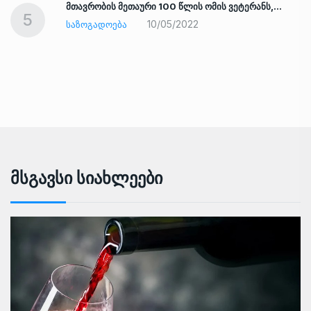
ად
მთავრობის მეთაური 100 წლის ომის ვეტერანს,…
5
10/05/2022
ᲡᲐᲖᲝᲒᲐᲓᲝᲔᲑᲐ
Მსგავსი Სიახლეები