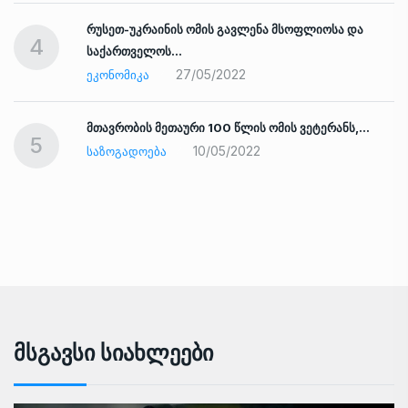
რუსეთ-უკრაინის ომის გავლენა მსოფლიოსა და
4
საქართველოს…
27/05/2022
ᲔᲙᲝᲜᲝᲛᲘᲙᲐ
ად
მთავრობის მეთაური 100 წლის ომის ვეტერანს,…
5
10/05/2022
ᲡᲐᲖᲝᲒᲐᲓᲝᲔᲑᲐ
Მსგავსი Სიახლეები