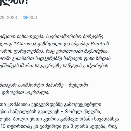
სელში?
28, 2023
300
ზის
მარაგი დღეისათვის გვაქვს
13
ორმა შუა
საკმარისზე მეტი, თუმცა…
ნციით ხასიათდება. საერთაშორისო ბირჟებზე
ᲔᲙᲝᲜᲝᲛᲘᲙᲐ
13/05/2022
ლოდ 13%-ითაა გაზრდილი და ამჟამად Brent-ის
არის ფარგლებშია, რაც ერთწლიანი მაქსიმუმია.
პრემიერ-მინისტრი ირაკლი
ში გასამართ სადგურებზე საწვავის ფასი ზრდას
ალიაშვილის
ღარიბაშვილი ოზურგეთის
14
ენზინგასამართ სადგურებზე საწვავის გაძვირების
ა
ტექნოპარკში სტარტაპერებს…
ᲒᲐᲜᲐᲗᲚᲔᲑᲐ
15/05/2022
 მთავარ საიმპორტო ბაზარზე – რუსეთში
ი დროებით აიკრძალა.
პრემიერ-მინისტრმა ირაკლი
ალიაშვილის
ღარიბაშვილმა ახლად
15
ი კომპანიის ვებგვერდებზე გამოქვეყნებული
ა
რეაბილიტირებული ოზურგეთი
ვების საშუალებას გვაძლევს – რომელ ქსელში,
ᲒᲐᲜᲐᲗᲚᲔᲑᲐ
15/05/2022
ლება. ბოლო ერთი კვირის განმავლობაში სხვადასხვა
და 10 თეთრითაც კი გაძვირდა და 3 ლარს სცდება, რიგ