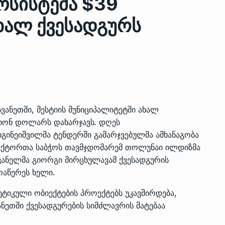
სისტემა $39
ხალ ქვესადგურს
ზის
მარაგი დღეისათვის გვაქვს
13
ორმა შუა
საკმარისზე მეტი, თუმცა…
ᲔᲙᲝᲜᲝᲛᲘᲙᲐ
13/05/2022
პრემიერ-მინისტრი ირაკლი
ალიაშვილის
ღარიბაშვილი ოზურგეთის
14
ანეთში, მესტიის მუნიციპალიტეტში ახალ
ა
ტექნოპარკში სტარტაპერებს…
ილიონ დოლარს დახარჯავს. დღეს
ᲒᲐᲜᲐᲗᲚᲔᲑᲐ
15/05/2022
გინეიშვილმა ტენდერში გამარჯვებულმა ამხანაგობა
რექტორთა საბჭოს თავმჯდომარემ თოლუნაი ილდიზმა
ვანელმა გიორგი მირცხულავამ ქვესადგურის
პრემიერ-მინისტრმა ირაკლი
ალიაშვილის
ღარიბაშვილმა ახლად
ოაწერეს ხელი.
15
ა
რეაბილიტირებული ოზურგეთი
ეტიკული ობიექტების პროექტებს უკავშირდება,
ᲒᲐᲜᲐᲗᲚᲔᲑᲐ
15/05/2022
ნეთში ქვესადგურების სიმძლავრის მატებაა