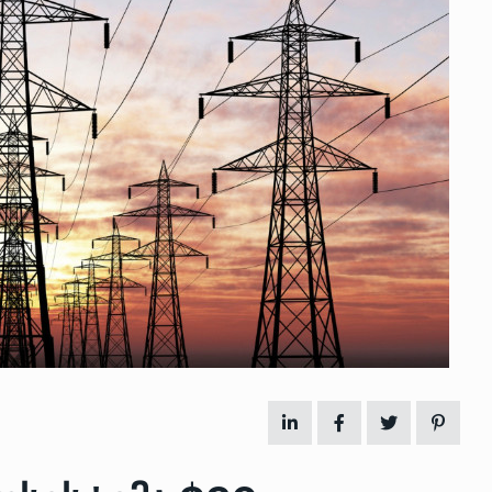
 გამართულ
ზურაბ აზარაშვილი:
ვით…
„სოციალურად დაუცველთა
11
დასაქმების პროგრამაში,…
ᲡᲐᲖᲝᲒᲐᲓᲝᲔᲑᲐ
13/05/2022
ქართველოს
ლი
აბაშის მუნიციპალიტეტი
12
ᲠᲔᲒᲘᲝᲜᲔᲑᲘ
13/05/2022