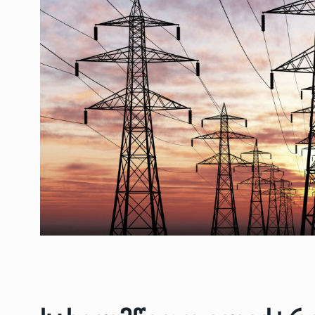
ოთარ შამუგია ბაქოში
6
მინისტერიალზე სიტყ
ᲔᲙᲝᲜᲝᲛᲘᲙᲐ
10/05/2022
გოგიტა თოდრაძე სა
სტატისტიკის ეროვნუ
7
სამსახურის…