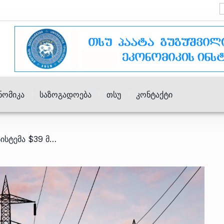
ნომიკა
Საზოგადოება
Თსუ
Კონტაქტი
/ სახელმწიფო ელექტროსისტემა $39 მილიონად მესტიაში ახალ ქვესადგურს ააშენებს