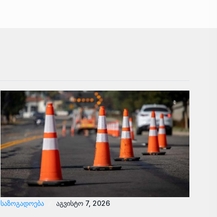
ᲡᲐᲖᲝᲒᲐᲓᲝᲔᲑᲐ
აგვისტო 7, 2026