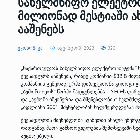
სახელმწიფო ელექტრო
ᲔᲙᲝᲜᲝᲛᲘᲙᲐ
10/05/2022
მილიონად მესტიაში ა
საქართველოს რკინიგ
ააშენებს
გენერალურმა დირექტ
8
დერეფნის…
Ეკონომიკა
Აგვისტო 9, 2023
ᲔᲙᲝᲜᲝᲛᲘᲙᲐ
320
11/05/2022
თბილისის ზაქარია ფ
„საქართველოს სახელმწიფო ელექტროსისტემა“ სვ
სახელობის ოპერისა დ
9
ქვესადგურს ააშენებს, რაზეც კომპანია $38.8 მ
ბალეტის…
კომპანიის გენერალურმა დირექტორმა გიორგი გი
ᲙᲣᲚᲢᲣᲠᲐ
13/05/2022
„ბემონი-იეოს“ წარმომადგენლებმა – YEO-ს დი
და „ბემონი ინჟინერია და მშენებლობის“ ხელმძღ
თბილისის ზაქარია ფ
„იდლიანი 500“ მშენებლობის ხელშეკრულებას მ
სახელობის ოპერისა დ
10
ქვესადგურის მშენებლობა სვანეთში ახალი ენერგ
ბალეტის…
რადგანაც მათი განხორციელების შემთხვევაში სვა
ᲙᲣᲚᲢᲣᲠᲐ
13/05/2022
აუცილებელი.