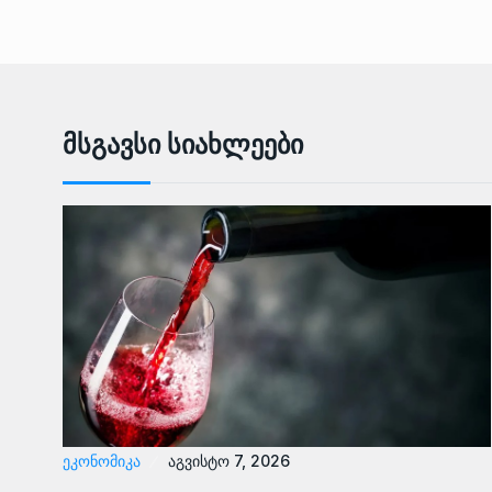
Მსგავსი Სიახლეები
ᲔᲙᲝᲜᲝᲛᲘᲙᲐ
აგვისტო 7, 2026