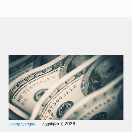
ᲡᲐᲖᲝᲒᲐᲓᲝᲔᲑᲐ
აგვისტო 7, 2026