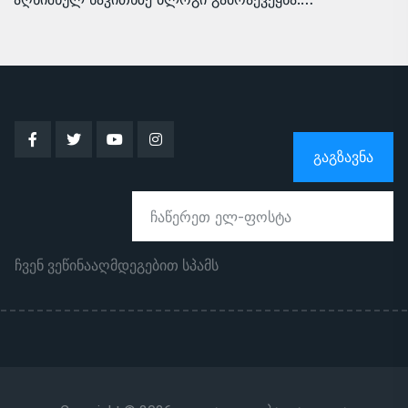
ᲒᲐᲒᲖᲐᲕᲜᲐ
ჩვენ ვეწინააღმდეგებით სპამს