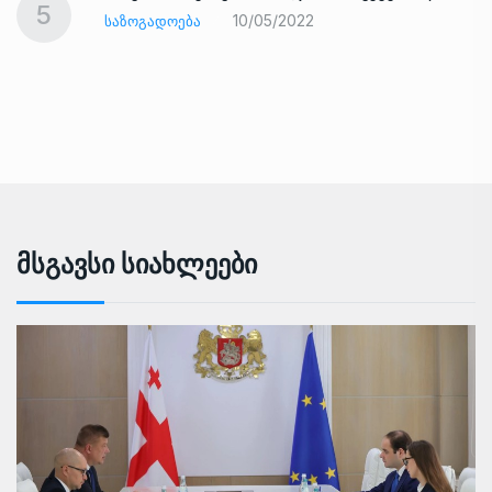
5
10/05/2022
ᲡᲐᲖᲝᲒᲐᲓᲝᲔᲑᲐ
Მსგავსი Სიახლეები