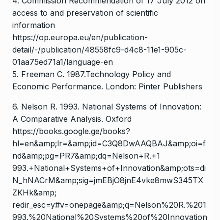
4. Commission Recommendation of 17 July 2012 on
access to and preservation of scientific
information
https://op.europa.eu/en/publication-
detail/-/publication/48558fc9-d4c8-11e1-905c-
01aa75ed71a1/language-en
5. Freeman C. 1987.Technology Policy and
Economic Performance. London: Pinter Publishers
6. Nelson R. 1993. National Systems of Innovation:
A Comparative Analysis. Oxford
https://books.google.ge/books?
hl=en&amp;lr=&amp;id=C3Q8DwAAQBAJ&amp;oi=f
nd&amp;pg=PR7&amp;dq=Nelson+R.+1
993.+National+Systems+of+Innovation&amp;ots=di
N_hNACrM&amp;sig=jmEBjO8jnE4vke8mwS345TX
ZKHk&amp;
redir_esc=y#v=onepage&amp;q=Nelson%20R.%201
993.%20National%20Systems%20of%20Innovation