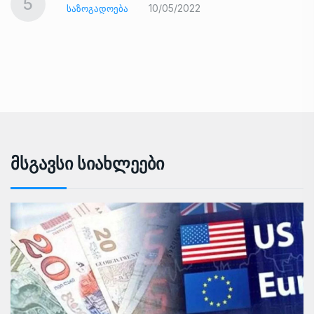
5
10/05/2022
ᲡᲐᲖᲝᲒᲐᲓᲝᲔᲑᲐ
Მსგავსი Სიახლეები