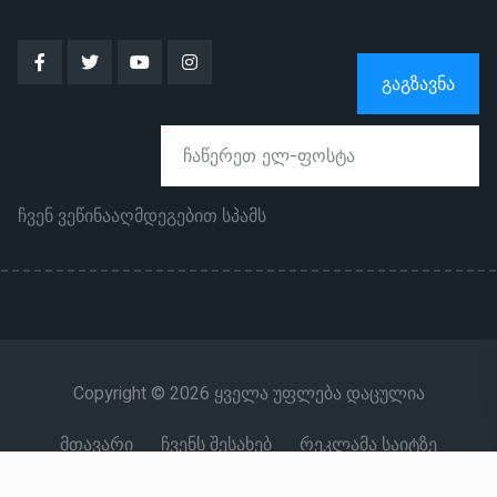
ᲒᲐᲒᲖᲐᲕᲜᲐ
ჩვენ ვეწინააღმდეგებით სპამს
Copyright © 2026 ყველა უფლება დაცულია
მთავარი
ჩვენს შესახებ
რეკლამა საიტზე
კონტაქტი