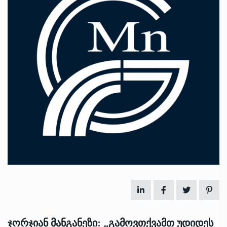
ჯორჯიან მანგანეზი: „გამოვთქვამთ უდიდეს