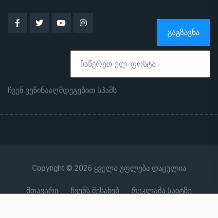
ᲒᲐᲒᲖᲐᲕᲜᲐ
ჩვენ ვეწინააღმდეგებით სპამს
Copyright © 2026 ყველა უფლება დაცულია
მთავარი
ჩვენს შესახებ
რეკლამა საიტზე
კონტაქტი