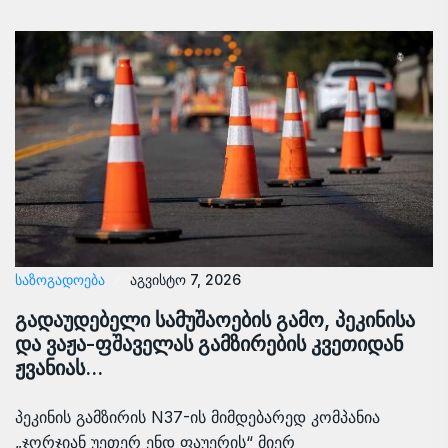
ᲡᲐᲖᲝᲒᲐᲓᲝᲔᲑᲐ
აგვისტო 7, 2026
გადაუდებელი სამუშაოების გამო, პეკინისა
და ვაჟა-ფშაველას გამზირების კვეთიდან
ჟვანიას…
პეკინის გამზირის N37-ის მიმდებარედ კომპანია
„ჯორჯიან უეთერ ენდ ფაუერის“ მიერ