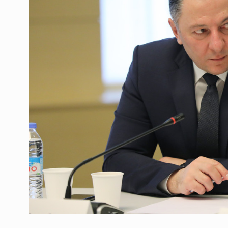
ოთარ შამუგია ბაქოში
6
მინისტერიალზე სიტყ
ᲔᲙᲝᲜᲝᲛᲘᲙᲐ
10/05/2022
გოგიტა თოდრაძე სა
სტატისტიკის ეროვნუ
7
სამსახურის…