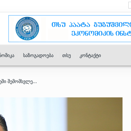
ნომიკა
Საზოგადოება
Თსუ
Კონტაქტი
/ ლარსზე ბოლო 5 დღეში შემომსვლელთა რაოდენობა 40-45%-ით გაიზარდა – გომელაური