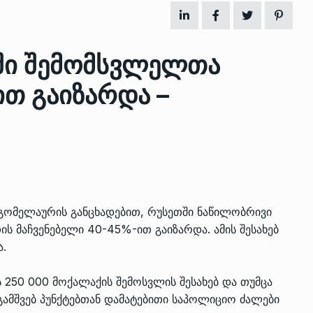
ზის
მარაგი დღეისათვის გვაქვს
ში შემომსვლელთა
13
ორმა შუა
საკმარისზე მეტი, თუმცა…
თ გაიზარდა –
ᲔᲙᲝᲜᲝᲛᲘᲙᲐ
13/05/2022
პრემიერ-მინისტრი ირაკლი
ალიაშვილის
ღარიბაშვილი ოზურგეთის
14
ა
ტექნოპარკში სტარტაპერებს…
ᲒᲐᲜᲐᲗᲚᲔᲑᲐ
15/05/2022
 გომელაურის განცხადებით, რუსეთში ნაწილობრივი
პრემიერ-მინისტრმა ირაკლი
ის მაჩვენებელი 40-45%-ით გაიზარდა. ამის შესახებ
ალიაშვილის
ღარიბაშვილმა ახლად
15
ა.
ა
რეაბილიტირებული ოზურგეთი
ᲒᲐᲜᲐᲗᲚᲔᲑᲐ
15/05/2022
ს 250 000 მოქალაქის შემოსვლის შესახებ და თუმცა
გამშვებ პუნქტებთან დამატებითი საპოლიციო ძალები