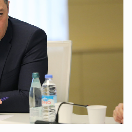
 გამართულ
ზურაბ აზარაშვილი:
ვით…
„სოციალურად დაუცველთა
11
დასაქმების პროგრამაში,…
ᲡᲐᲖᲝᲒᲐᲓᲝᲔᲑᲐ
13/05/2022
ქართველოს
ლი
აბაშის მუნიციპალიტეტი
12
ᲠᲔᲒᲘᲝᲜᲔᲑᲘ
13/05/2022