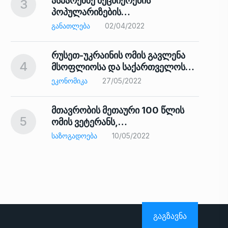
ასპარეზზე მეცნიერების
3
პოპულარიზების…
8
ᲒᲐᲜᲐᲗᲚᲔᲑᲐ
02/04/2022
რუსეთ-უკრაინის ომის გავლენა
4
მსოფლიოსა და საქართველოს…
9
ᲔᲙᲝᲜᲝᲛᲘᲙᲐ
27/05/2022
მთავრობის მეთაური 100 წლის
5
ომის ვეტერანს,…
ᲡᲐᲖᲝᲒᲐᲓᲝᲔᲑᲐ
10/05/2022
ს…
10
ᲒᲐᲒᲖᲐᲕᲜᲐ