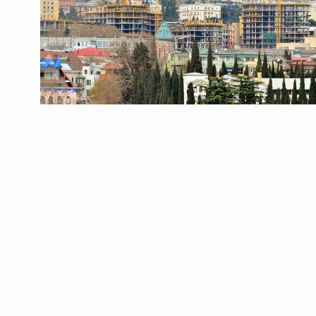
ოთარ შამუგია ბაქოში
6
მინისტერიალზე სიტყ
ᲔᲙᲝᲜᲝᲛᲘᲙᲐ
10/05/2022
გოგიტა თოდრაძე სა
სტატისტიკის ეროვნუ
7
სამსახურის…
ᲔᲙᲝᲜᲝᲛᲘᲙᲐ
10/05/2022