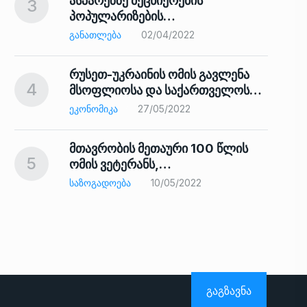
ასპარეზზე მეცნიერების
3
პოპულარიზების…
8
ᲒᲐᲜᲐᲗᲚᲔᲑᲐ
02/04/2022
რუსეთ-უკრაინის ომის გავლენა
4
მსოფლიოსა და საქართველოს…
9
ᲔᲙᲝᲜᲝᲛᲘᲙᲐ
27/05/2022
მთავრობის მეთაური 100 წლის
5
ომის ვეტერანს,…
ᲡᲐᲖᲝᲒᲐᲓᲝᲔᲑᲐ
10/05/2022
ს…
10
ᲒᲐᲒᲖᲐᲕᲜᲐ