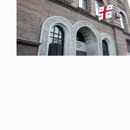
ოთარ შამუგია ბაქოში
6
მინისტერიალზე სიტყ
ᲔᲙᲝᲜᲝᲛᲘᲙᲐ
10/05/2022
გოგიტა თოდრაძე სა
სტატისტიკის ეროვნუ
7
სამსახურის…
ᲔᲙᲝᲜᲝᲛᲘᲙᲐ
10/05/2022