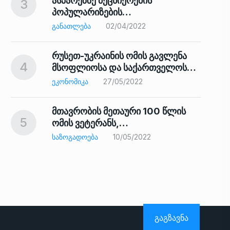
ასპარეზზე მეცნიერების
3
პოპულარიზების…
8
ᲒᲐᲜᲐᲗᲚᲔᲑᲐ
02/04/2022
რუსეთ-უკრაინის ომის გავლენა
4
მსოფლიოსა და საქართველოს…
9
ᲔᲙᲝᲜᲝᲛᲘᲙᲐ
27/05/2022
მთავრობის მეთაური 100 წლის
5
ომის ვეტერანს,…
ᲡᲐᲖᲝᲒᲐᲓᲝᲔᲑᲐ
10/05/2022
ს…
10
ᲒᲐᲒᲖᲐᲕᲜᲐ