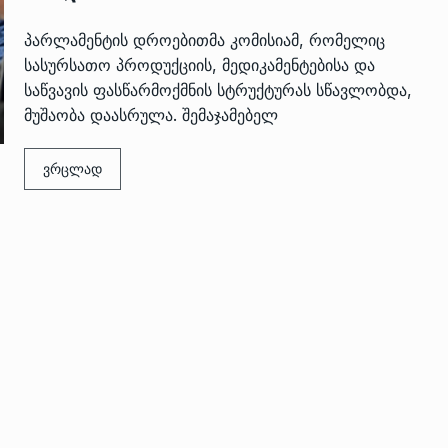
პარლამენტის დროებითმა კომისიამ, რომელიც
სასურსათო პროდუქციის, მედიკამენტებისა და
საწვავის ფასწარმოქმნის სტრუქტურას სწავლობდა,
მუშაობა დაასრულა. შემაჯამებელ
ვრცლად
 გამართულ
ზურაბ აზარაშვილი:
ვით…
„სოციალურად დაუცველთა
11
დასაქმების პროგრამაში,…
ᲡᲐᲖᲝᲒᲐᲓᲝᲔᲑᲐ
13/05/2022
ქართველოს
ლი
აბაშის მუნიციპალიტეტი
12
ᲠᲔᲒᲘᲝᲜᲔᲑᲘ
13/05/2022