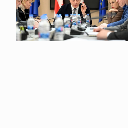
ოთარ შამუგია ბაქოში
6
მინისტერიალზე სიტყ
ᲔᲙᲝᲜᲝᲛᲘᲙᲐ
10/05/2022
გოგიტა თოდრაძე სა
სტატისტიკის ეროვნუ
7
სამსახურის…
ᲔᲙᲝᲜᲝᲛᲘᲙᲐ
10/05/2022