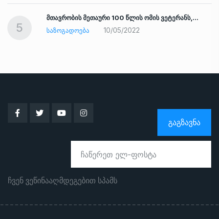
ად
მთავრობის მეთაური 100 წლის ომის ვეტერანს,…
5
10/05/2022
ᲡᲐᲖᲝᲒᲐᲓᲝᲔᲑᲐ
ᲒᲐᲒᲖᲐᲕᲜᲐ
ჩვენ ვეწინააღმდეგებით სპამს