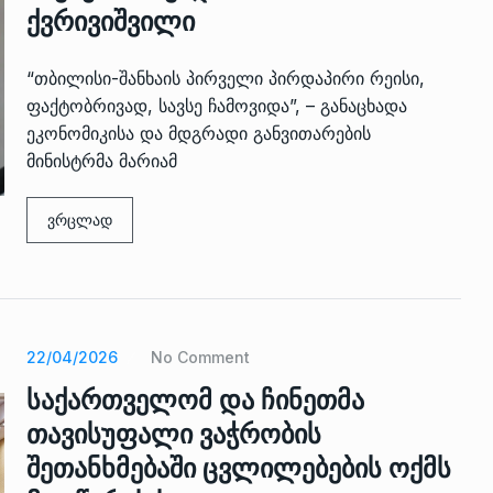
ქვრივიშვილი
“თბილისი-შანხაის პირველი პირდაპირი რეისი,
ფაქტობრივად, სავსე ჩამოვიდა”, – განაცხადა
ეკონომიკისა და მდგრადი განვითარების
მინისტრმა მარიამ
ვრცლად
 გამართულ
ზურაბ აზარაშვილი:
ვით…
„სოციალურად დაუცველთა
11
დასაქმების პროგრამაში,…
ᲡᲐᲖᲝᲒᲐᲓᲝᲔᲑᲐ
13/05/2022
ქართველოს
22/04/2026
No Comment
ლი
აბაშის მუნიციპალიტეტი
12
საქართველომ და ჩინეთმა
ᲠᲔᲒᲘᲝᲜᲔᲑᲘ
13/05/2022
თავისუფალი ვაჭრობის
შეთანხმებაში ცვლილებების ოქმს