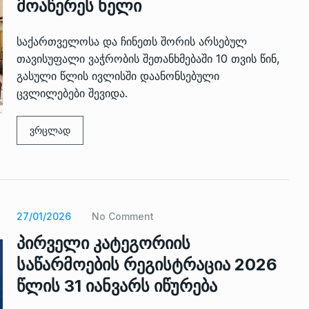
ზის
მარაგი დღეისათვის გვაქვს
მოაწერეს ხელი
13
ორმა შუა
საკმარისზე მეტი, თუმცა…
ᲔᲙᲝᲜᲝᲛᲘᲙᲐ
13/05/2022
საქართველოსა და ჩინეთს შორის არსებულ
თავისუფალი ვაჭრობის შეთანხმებაში 10 თვის წინ,
პრემიერ-მინისტრი ირაკლი
გასული წლის ივლისში დაანონსებული
ალიაშვილის
ღარიბაშვილი ოზურგეთის
14
ცვლილებები შევიდა.
ა
ტექნოპარკში სტარტაპერებს…
ᲒᲐᲜᲐᲗᲚᲔᲑᲐ
15/05/2022
ვრცლად
პრემიერ-მინისტრმა ირაკლი
ალიაშვილის
ღარიბაშვილმა ახლად
15
ა
რეაბილიტირებული ოზურგეთი
ᲒᲐᲜᲐᲗᲚᲔᲑᲐ
15/05/2022
27/01/2026
No Comment
პირველი კატეგორიის
საწარმოების რეგისტრაცია 2026
წლის 31 იანვარს იწურება