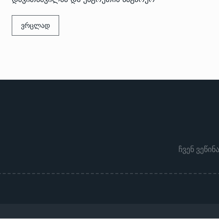
ვრცლად
ჩვენ ვეწინ