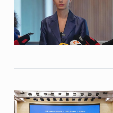
ოთარ შამუგია ბაქოში
6
მინისტერიალზე სიტყ
ᲔᲙᲝᲜᲝᲛᲘᲙᲐ
10/05/2022
გოგიტა თოდრაძე სა
სტატისტიკის ეროვნუ
7
სამსახურის…
ᲔᲙᲝᲜᲝᲛᲘᲙᲐ
10/05/2022