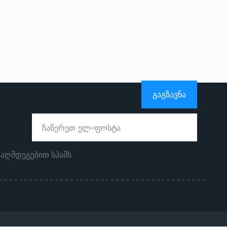
ᲒᲐᲒᲖᲐᲕᲜᲐ
ააღმდეგებით სპამს