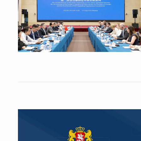
საქართველოს რკინიგ
გენერალურმა დირექტ
8
დერეფნის…
ᲔᲙᲝᲜᲝᲛᲘᲙᲐ
11/05/2022
თბილისის ზაქარია ფ
სახელობის ოპერისა დ
9
ბალეტის…
ᲙᲣᲚᲢᲣᲠᲐ
13/05/2022
თბილისის ზაქარია ფ
სახელობის ოპერისა დ
10
ბალეტის…
ᲙᲣᲚᲢᲣᲠᲐ
13/05/2022