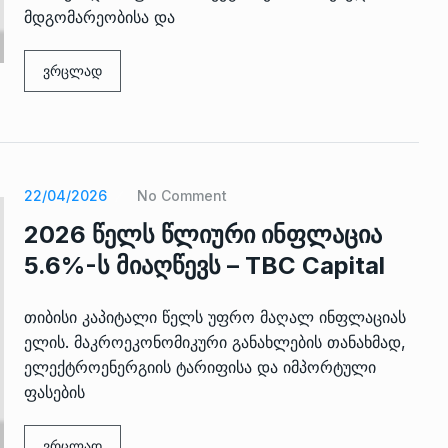
ზის
მარაგი დღეისათვის გვაქვს
მდგომარეობისა და
13
ორმა შუა
საკმარისზე მეტი, თუმცა…
ᲔᲙᲝᲜᲝᲛᲘᲙᲐ
13/05/2022
ვრცლად
პრემიერ-მინისტრი ირაკლი
ალიაშვილის
ღარიბაშვილი ოზურგეთის
14
ა
ტექნოპარკში სტარტაპერებს…
ᲒᲐᲜᲐᲗᲚᲔᲑᲐ
15/05/2022
22/04/2026
No Comment
2026 წელს წლიური ინფლაცია
პრემიერ-მინისტრმა ირაკლი
5.6%-ს მიაღწევს – TBC Capital
ალიაშვილის
ღარიბაშვილმა ახლად
15
ა
რეაბილიტირებული ოზურგეთი
ᲒᲐᲜᲐᲗᲚᲔᲑᲐ
15/05/2022
თიბისი კაპიტალი წელს უფრო მაღალ ინფლაციას
ელის. მაკროეკონომიკური განახლების თანახმად,
ელექტროენერგიის ტარიფისა და იმპორტული
ფასების
ვრცლად