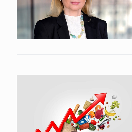
ოთარ შამუგია ბაქოში
6
მინისტერიალზე სიტყ
ᲔᲙᲝᲜᲝᲛᲘᲙᲐ
10/05/2022
გოგიტა თოდრაძე სა
სტატისტიკის ეროვნუ
7
სამსახურის…
ᲔᲙᲝᲜᲝᲛᲘᲙᲐ
10/05/2022