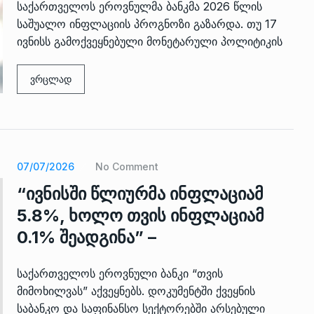
საქართველოს ეროვნულმა ბანკმა 2026 წლის
საშუალო ინფლაციის პროგნოზი გაზარდა. თუ 17
ივნისს გამოქვეყნებული მონეტარული პოლიტიკის
ვრცლად
 გამართულ
ზურაბ აზარაშვილი:
ვით…
„სოციალურად დაუცველთა
11
07/07/2026
No Comment
დასაქმების პროგრამაში,…
“ივნისში წლიურმა ინფლაციამ
ᲡᲐᲖᲝᲒᲐᲓᲝᲔᲑᲐ
13/05/2022
5.8%, ხოლო თვის ინფლაციამ
ქართველოს
0.1% შეადგინა” –
ლი
აბაშის მუნიციპალიტეტი
12
ᲠᲔᲒᲘᲝᲜᲔᲑᲘ
13/05/2022
საქართველოს ეროვნული ბანკი “თვის
მიმოხილვას” აქვეყნებს. დოკუმენტში ქვეყნის
საბანკო და საფინანსო სექტორებში არსებული