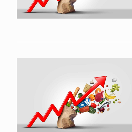
საქართველოს რკინიგ
გენერალურმა დირექტ
8
დერეფნის…
ᲔᲙᲝᲜᲝᲛᲘᲙᲐ
11/05/2022
თბილისის ზაქარია ფ
სახელობის ოპერისა დ
9
ბალეტის…
ᲙᲣᲚᲢᲣᲠᲐ
13/05/2022
თბილისის ზაქარია ფ
სახელობის ოპერისა დ
10
ბალეტის…
ᲙᲣᲚᲢᲣᲠᲐ
13/05/2022