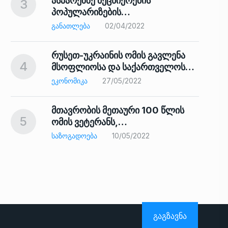
ასპარეზზე მეცნიერების
3
პოპულარიზების…
8
ᲒᲐᲜᲐᲗᲚᲔᲑᲐ
02/04/2022
რუსეთ-უკრაინის ომის გავლენა
4
მსოფლიოსა და საქართველოს…
9
ᲔᲙᲝᲜᲝᲛᲘᲙᲐ
27/05/2022
მთავრობის მეთაური 100 წლის
5
ომის ვეტერანს,…
ᲡᲐᲖᲝᲒᲐᲓᲝᲔᲑᲐ
10/05/2022
ს…
10
ᲒᲐᲒᲖᲐᲕᲜᲐ