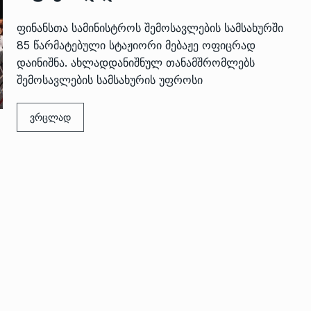
ფინანსთა სამინისტროს შემოსავლების სამსახურში
85 წარმატებული სტაჟიორი მებაჟე ოფიცრად
დაინიშნა. ახლადდანიშნულ თანამშრომლებს
შემოსავლების სამსახურის უფროსი
ვრცლად
 გამართულ
ზურაბ აზარაშვილი:
ვით…
„სოციალურად დაუცველთა
11
დასაქმების პროგრამაში,…
ᲡᲐᲖᲝᲒᲐᲓᲝᲔᲑᲐ
13/05/2022
ქართველოს
ლი
აბაშის მუნიციპალიტეტი
12
ᲠᲔᲒᲘᲝᲜᲔᲑᲘ
13/05/2022