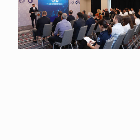
ოთარ შამუგია ბაქოში
6
მინისტერიალზე სიტყ
ᲔᲙᲝᲜᲝᲛᲘᲙᲐ
10/05/2022
გოგიტა თოდრაძე სა
სტატისტიკის ეროვნუ
7
სამსახურის…
ᲔᲙᲝᲜᲝᲛᲘᲙᲐ
10/05/2022