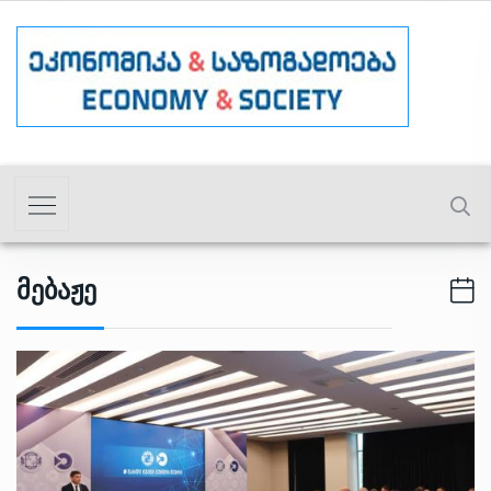
Მებაჟე