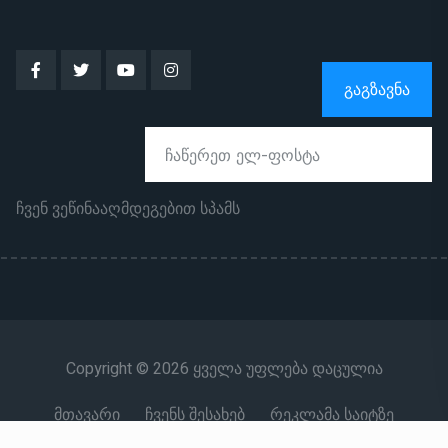
ᲒᲐᲒᲖᲐᲕᲜᲐ
ჩვენ ვეწინააღმდეგებით სპამს
Copyright © 2026 ყველა უფლება დაცულია
მთავარი
ჩვენს შესახებ
რეკლამა საიტზე
კონტაქტი