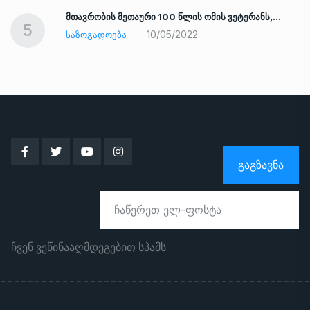
ად
მთავრობის მეთაური 100 წლის ომის ვეტერანს,…
5
10/05/2022
ᲡᲐᲖᲝᲒᲐᲓᲝᲔᲑᲐ
ᲒᲐᲒᲖᲐᲕᲜᲐ
ჩვენ ვეწინააღმდეგებით სპამს