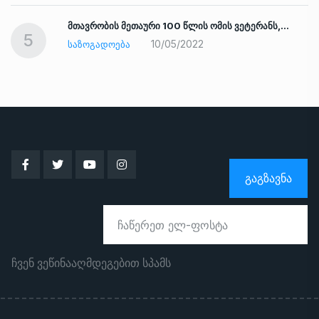
ად
მთავრობის მეთაური 100 წლის ომის ვეტერანს,…
5
10/05/2022
ᲡᲐᲖᲝᲒᲐᲓᲝᲔᲑᲐ
ᲒᲐᲒᲖᲐᲕᲜᲐ
ჩვენ ვეწინააღმდეგებით სპამს