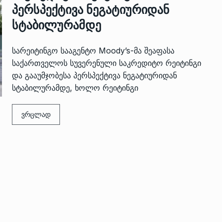
პერსპექტივა ნეგატიურიდან
სტაბილურამდე
სარეიტინგო სააგენტო Moody’s-მა შეაფასა
საქართველოს სუვერენული საკრედიტო რეიტინგი
და გააუმჯობესა პერსპექტივა ნეგატიურიდან
სტაბილურამდე, ხოლო რეიტინგი
 გამართულ
ზურაბ აზარაშვილი:
ვით…
ვრცლად
„სოციალურად დაუცველთა
11
დასაქმების პროგრამაში,…
ᲡᲐᲖᲝᲒᲐᲓᲝᲔᲑᲐ
13/05/2022
ქართველოს
ლი
აბაშის მუნიციპალიტეტი
12
ᲠᲔᲒᲘᲝᲜᲔᲑᲘ
13/05/2022