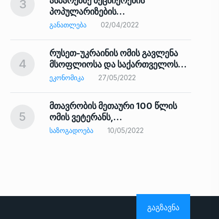
ასპარეზზე მეცნიერების
3
პოპულარიზების…
8
ᲒᲐᲜᲐᲗᲚᲔᲑᲐ
02/04/2022
რუსეთ-უკრაინის ომის გავლენა
4
მსოფლიოსა და საქართველოს…
9
ᲔᲙᲝᲜᲝᲛᲘᲙᲐ
27/05/2022
მთავრობის მეთაური 100 წლის
5
ომის ვეტერანს,…
ᲡᲐᲖᲝᲒᲐᲓᲝᲔᲑᲐ
10/05/2022
ს…
10
ᲒᲐᲒᲖᲐᲕᲜᲐ