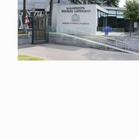
ოთარ შამუგია ბაქოში
6
მინისტერიალზე სიტყ
ᲔᲙᲝᲜᲝᲛᲘᲙᲐ
10/05/2022
გოგიტა თოდრაძე სა
სტატისტიკის ეროვნუ
7
სამსახურის…
ᲔᲙᲝᲜᲝᲛᲘᲙᲐ
10/05/2022