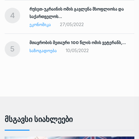
რუსეთ-უკრაინის ომის გავლენა მსოფლიოსა და
4
საქართველოს…
27/05/2022
ᲔᲙᲝᲜᲝᲛᲘᲙᲐ
ად
მთავრობის მეთაური 100 წლის ომის ვეტერანს,…
5
10/05/2022
ᲡᲐᲖᲝᲒᲐᲓᲝᲔᲑᲐ
Მსგავსი Სიახლეები