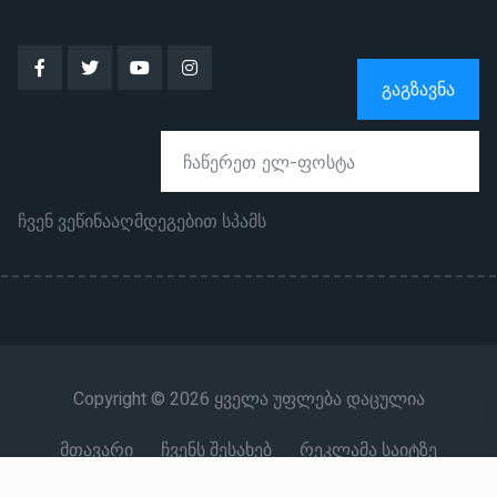
ᲒᲐᲒᲖᲐᲕᲜᲐ
ჩვენ ვეწინააღმდეგებით სპამს
Copyright © 2026 ყველა უფლება დაცულია
მთავარი
ჩვენს შესახებ
რეკლამა საიტზე
კონტაქტი