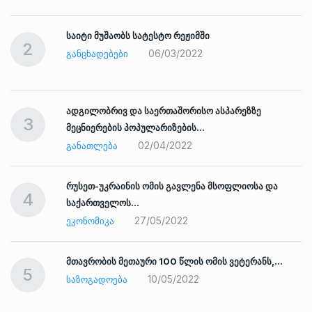
საიტი მუშაობს სატესტო რეჟიმში
2
06/03/2022
ᲒᲐᲜᲪᲮᲐᲓᲔᲑᲔᲑᲘ
ადგილობრივ და საერთაშორისო ასპარეზზე
3
მეცნიერების პოპულარიზების…
02/04/2022
ᲒᲐᲜᲐᲗᲚᲔᲑᲐ
რუსეთ-უკრაინის ომის გავლენა მსოფლიოსა და
4
საქართველოს…
27/05/2022
ᲔᲙᲝᲜᲝᲛᲘᲙᲐ
ად
მთავრობის მეთაური 100 წლის ომის ვეტერანს,…
5
10/05/2022
ᲡᲐᲖᲝᲒᲐᲓᲝᲔᲑᲐ