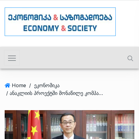
Home
/
ეკონომიკა
/ ანაკლიის პროექტში მონაწილე კომპანიის წინააღმდეგ დეზინფორმაციას ტაივანი და აშშ-ის დაფინანსებული ე.წ. ანალიტიკური ცენტრები ავრცელებენ – ელჩი