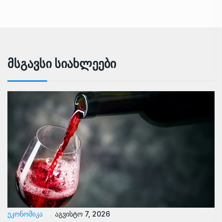
Მსგავსი Სიახლეები
ᲔᲙᲝᲜᲝᲛᲘᲙᲐ
აგვისტო 7, 2026