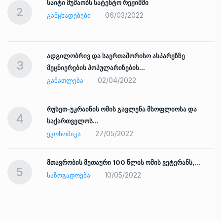
საიტი მუშაობს სატესტო რეჟიმში
2
06/03/2022
ᲒᲐᲜᲪᲮᲐᲓᲔᲑᲔᲑᲘ
ადგილობრივ და საერთაშორისო ასპარეზზე
3
მეცნიერების პოპულარიზების…
02/04/2022
ᲒᲐᲜᲐᲗᲚᲔᲑᲐ
რუსეთ-უკრაინის ომის გავლენა მსოფლიოსა და
4
საქართველოს…
27/05/2022
ᲔᲙᲝᲜᲝᲛᲘᲙᲐ
ად
მთავრობის მეთაური 100 წლის ომის ვეტერანს,…
5
10/05/2022
ᲡᲐᲖᲝᲒᲐᲓᲝᲔᲑᲐ