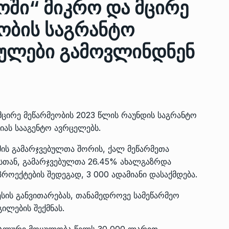
ში“ მიკრო და მცირე
ობის საგრანტო
ზის
მარაგი დღეისათვის გვაქვს
ბულები გამოვლინდნენ
13
ორმა შუა
საკმარისზე მეტი, თუმცა…
ᲔᲙᲝᲜᲝᲛᲘᲙᲐ
13/05/2022
პრემიერ-მინისტრი ირაკლი
ალიაშვილის
ღარიბაშვილი ოზურგეთის
14
მცირე მეწარმეობის 2023 წლის რაუნდის საგრანტო
ა
ტექნოპარკში სტარტაპერებს…
იას სააგენტო ავრცელებს.
ᲒᲐᲜᲐᲗᲚᲔᲑᲐ
15/05/2022
მის გამარჯვებულთა შორის, ქალ მეწარმეთა
ასთან, გამარჯვებულთა 26.45% ახალგაზრდა
პრემიერ-მინისტრმა ირაკლი
როექტების შედეგად, 3 000 ადამიანი დასაქმდება.
ალიაშვილის
ღარიბაშვილმა ახლად
15
ა
რეაბილიტირებული ოზურგეთი
ესის განვითარებას, თანამედროვე სამეწარმეო
ᲒᲐᲜᲐᲗᲚᲔᲑᲐ
15/05/2022
ილების შექმნას.
იმალური მოცულობა წელს 30 000 ლარით