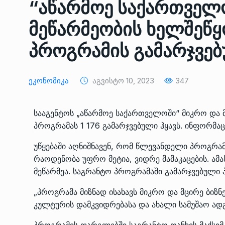
“აწარმოე საქართველო
ᲔᲙᲝᲜᲝᲛᲘᲙᲐ
10/05/2022
მეწარმეობის ხელშეწყ
საქართველოს რკინიგ
პროგრამის გამარჯვე
გენერალურმა დირექტ
8
დერეფნის…
ᲔᲙᲝᲜᲝᲛᲘᲙᲐ
11/05/2022
Ეკონომიკა
Აგვისტო 10, 2023
347
თბილისის ზაქარია ფ
სააგენტოს „აწარმოე საქართველოში“ მიკრო და 
სახელობის ოპერისა დ
9
პროგრამას 1 176 გამარჯვებული ჰყავს. ინფორმაც
ბალეტის…
ᲙᲣᲚᲢᲣᲠᲐ
13/05/2022
უწყებაში აღნიშნავენ, რომ წლევანდელი პროგრა
რაოდენობა უფრო მეტია, ვიდრე მამაკაცების. ამ
მეწარმეა. საგრანტო პროგრამაში გამარჯვებული პ
თბილისის ზაქარია ფ
სახელობის ოპერისა დ
10
„პროგრამა მიზნად ისახავს მიკრო და მცირე ბიზნ
ბალეტის…
კულტურის დამკვიდრებასა და ახალი სამუშაო ადგ
ᲙᲣᲚᲢᲣᲠᲐ
13/05/2022
პროგრამის ფარგლებში საგრანტო თანხის მაქს