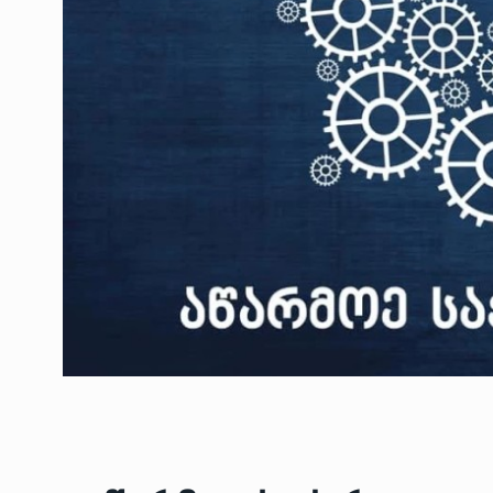
ოთარ შამუგია ბაქოში
6
მინისტერიალზე სიტყ
ᲔᲙᲝᲜᲝᲛᲘᲙᲐ
10/05/2022
გოგიტა თოდრაძე სა
სტატისტიკის ეროვნუ
7
სამსახურის…