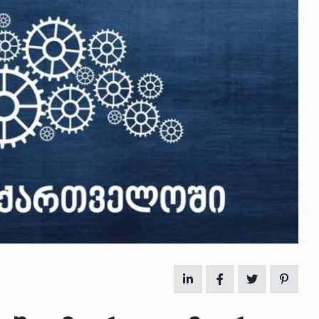
 გამართულ
ზურაბ აზარაშვილი:
ვით…
„სოციალურად დაუცველთა
11
დასაქმების პროგრამაში,…
ᲡᲐᲖᲝᲒᲐᲓᲝᲔᲑᲐ
13/05/2022
ქართველოს
ლი
აბაშის მუნიციპალიტეტი
12
ᲠᲔᲒᲘᲝᲜᲔᲑᲘ
13/05/2022