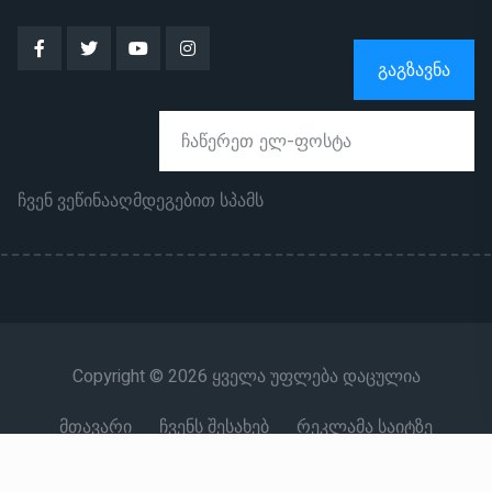
ᲒᲐᲒᲖᲐᲕᲜᲐ
ჩვენ ვეწინააღმდეგებით სპამს
Copyright © 2026 ყველა უფლება დაცულია
მთავარი
ჩვენს შესახებ
რეკლამა საიტზე
კონტაქტი