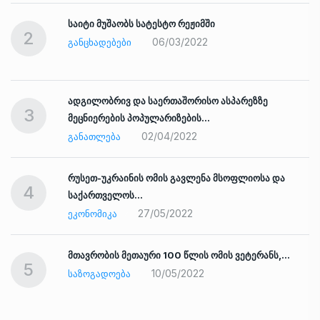
საიტი მუშაობს სატესტო რეჟიმში
2
06/03/2022
ᲒᲐᲜᲪᲮᲐᲓᲔᲑᲔᲑᲘ
ადგილობრივ და საერთაშორისო ასპარეზზე
3
მეცნიერების პოპულარიზების…
02/04/2022
ᲒᲐᲜᲐᲗᲚᲔᲑᲐ
რუსეთ-უკრაინის ომის გავლენა მსოფლიოსა და
4
საქართველოს…
27/05/2022
ᲔᲙᲝᲜᲝᲛᲘᲙᲐ
ად
მთავრობის მეთაური 100 წლის ომის ვეტერანს,…
5
10/05/2022
ᲡᲐᲖᲝᲒᲐᲓᲝᲔᲑᲐ