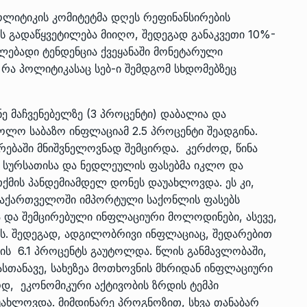
ლიტიკის კომიტეტმა დღეს რეფინანსირების
ის გადაწყვეტილება მიიღო, შედეგად განაკვეთი 10%-
კლებადი ტენდენცია ქვეყანაში მონეტარული
ზის
მარაგი დღეისათვის გვაქვს
13
რა პოლიტიკასაც სებ-ი შემდგომ სხდომებზეც
ორმა შუა
საკმარისზე მეტი, თუმცა…
ᲔᲙᲝᲜᲝᲛᲘᲙᲐ
13/05/2022
 მაჩვენებელზე (3 პროცენტი) დაბალია და
პრემიერ-მინისტრი ირაკლი
ოლო საბაზო ინფლაციამ 2.5 პროცენტი შეადგინა.
ალიაშვილის
ღარიბაშვილი ოზურგეთის
14
ბაში მნიშვნელოვნად შემცირდა. კერძოდ, წინა
ა
ტექნოპარკში სტარტაპერებს…
 სურსათისა და ნედლეულის ფასებმა იკლო და
ᲒᲐᲜᲐᲗᲚᲔᲑᲐ
15/05/2022
მის პანდემიამდელ დონეს დაუახლოვდა. ეს კი,
საქართველოში იმპორტული საქონლის ფასებს
 და შემცირებული ინფლაციური მოლოდინები, ასევე,
პრემიერ-მინისტრმა ირაკლი
ს. შედეგად, ადგილობრივი ინფლაციაც, შედარებით
ალიაშვილის
ღარიბაშვილმა ახლად
15
ა
რეაბილიტირებული ოზურგეთი
 ის 6.1 პროცენტს გაუტოლდა. წლის განმავლობაში,
სთანავე, სახეზეა მოთხოვნის მხრიდან ინფლაციური
ᲒᲐᲜᲐᲗᲚᲔᲑᲐ
15/05/2022
ოდ, ეკონომიკური აქტივობის ზრდის ტემპი
ახლოვდა. მიმდინარე პროგნოზით, სხვა თანაბარ