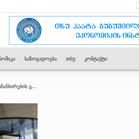
ნომიკა
Საზოგადოება
Თსუ
Კონტაქტი
/ ეროვნულმა ბანკმა რეფინანსირების განაკვეთი 10%-მდე შეამცირა