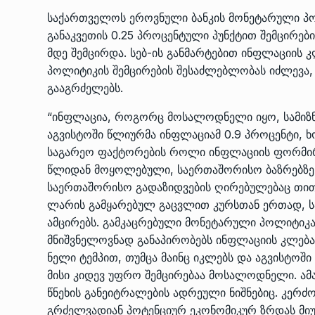
ᲔᲙᲝᲜᲝᲛᲘᲙᲐ
10/05/2022
საქართველოს ეროვნული ბანკის მონეტარული პო
განაკვეთის 0.25 პროცენტული პუნქტით შემცირებ
მდე შემცირდა. სებ-ის განმარტებით ინფლაციის 
საქართველოს რკინიგ
პოლიტიკის შემცირების შესაძლებლობას იძლევა, 
გენერალურმა დირექტ
8
გააგრძელებს.
დერეფნის…
ᲔᲙᲝᲜᲝᲛᲘᲙᲐ
11/05/2022
“ინფლაცია, როგორც მოსალოდნელი იყო, სამიზნე
აგვისტოში წლიურმა ინფლაციამ 0.9 პროცენტი, ხ
თბილისის ზაქარია ფ
საგარეო ფაქტორების როლი ინფლაციის ფორმირე
სახელობის ოპერისა დ
9
წლიდან მოყოლებული, საერთაშორისო ბაზრებზე
ბალეტის…
საერთაშორისო გადაზიდვების ღირებულებაც თითქ
ᲙᲣᲚᲢᲣᲠᲐ
13/05/2022
ლარის გამყარებულ გაცვლით კურსთან ერთად, 
ამცირებს. გამკაცრებული მონეტარული პოლიტიკა
მნიშვნელოვნად განაპირობებს ინფლაციის კლება
თბილისის ზაქარია ფ
სახელობის ოპერისა დ
ნელი ტემპით, თუმცა მაინც იკლებს და აგვისტოში
10
ბალეტის…
მისი კიდევ უფრო შემცირებაა მოსალოდნელი. ამა
წნეხის განეიტრალების ადრეული ნიშნებიც. კერძ
ᲙᲣᲚᲢᲣᲠᲐ
13/05/2022
გრძელვადიან პოტენციურ ეკონომიკურ ზრდას მიუ