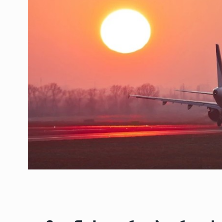
ოთარ შამუგია ბაქოში
6
მინისტერიალზე სიტყ
ᲔᲙᲝᲜᲝᲛᲘᲙᲐ
10/05/2022
გოგიტა თოდრაძე სა
სტატისტიკის ეროვნუ
7
სამსახურის…