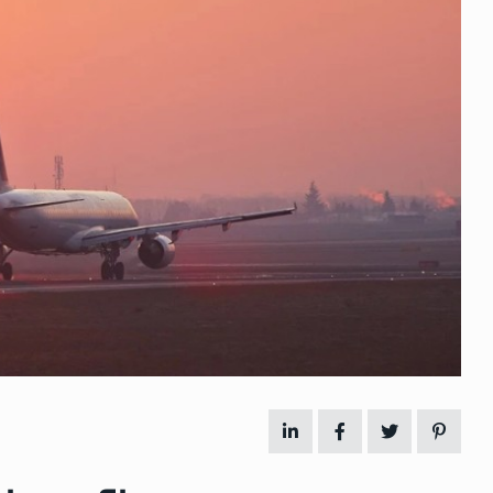
 გამართულ
ზურაბ აზარაშვილი:
ვით…
„სოციალურად დაუცველთა
11
დასაქმების პროგრამაში,…
ᲡᲐᲖᲝᲒᲐᲓᲝᲔᲑᲐ
13/05/2022
ქართველოს
ლი
აბაშის მუნიციპალიტეტი
12
ᲠᲔᲒᲘᲝᲜᲔᲑᲘ
13/05/2022