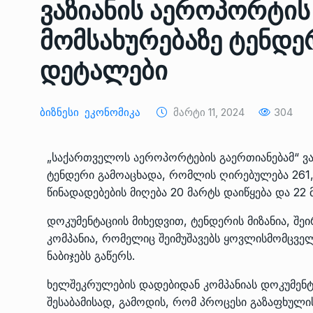
ვაზიანის აეროპორტი
ᲔᲙᲝᲜᲝᲛᲘᲙᲐ
10/05/2022
მომსახურებაზე ტენდე
საქართველოს რკინიგ
დეტალები
გენერალურმა დირექტ
8
დერეფნის…
ᲔᲙᲝᲜᲝᲛᲘᲙᲐ
11/05/2022
Ბიზნესი
Ეკონომიკა
Მარტი 11, 2024
304
თბილისის ზაქარია ფ
„საქართველოს აეროპორტების გაერთიანებამ“ ვა
სახელობის ოპერისა დ
9
ტენდერი გამოაცხადა, რომლის ღირებულება 261,
ბალეტის…
წინადადებების მიღება 20 მარტს დაიწყება და 22
ᲙᲣᲚᲢᲣᲠᲐ
13/05/2022
დოკუმენტაციის მიხედვით, ტენდერის მიზანია, შ
კომპანია, რომელიც შეიმუშავებს ყოვლისმომცვე
თბილისის ზაქარია ფ
სახელობის ოპერისა დ
ნაბიჯებს გაწერს.
10
ბალეტის…
ხელშეკრულების დადებიდან კომპანიას დოკუმენტაც
ᲙᲣᲚᲢᲣᲠᲐ
13/05/2022
შესაბამისად, გამოდის, რომ პროცესი გაზაფხუ