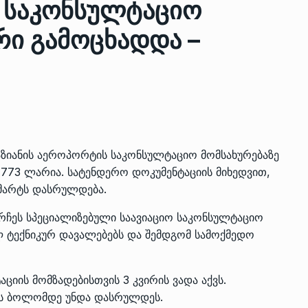
ს საკონსულტაციო
რი გამოცხადდა –
ზის
მარაგი დღეისათვის გვაქვს
13
ორმა შუა
საკმარისზე მეტი, თუმცა…
ᲔᲙᲝᲜᲝᲛᲘᲙᲐ
13/05/2022
პრემიერ-მინისტრი ირაკლი
ალიაშვილის
ღარიბაშვილი ოზურგეთის
14
ზიანის აეროპორტის საკონსულტაციო მომსახურებაზე
ა
ტექნოპარკში სტარტაპერებს…
773 ლარია. სატენდერო დოკუმენტაციის მიხედვით,
ᲒᲐᲜᲐᲗᲚᲔᲑᲐ
15/05/2022
 მარტს დასრულდება.
ეირჩეს სპეციალიზებული საავიაციო საკონსულტაციო
პრემიერ-მინისტრმა ირაკლი
ლ ტექნიკურ დავალებებს და შემდგომ სამოქმედო
ალიაშვილის
ღარიბაშვილმა ახლად
15
ა
რეაბილიტირებული ოზურგეთი
ᲒᲐᲜᲐᲗᲚᲔᲑᲐ
15/05/2022
იის მომზადებისთვის 3 კვირის ვადა აქვს.
ლის ბოლომდე უნდა დასრულდეს.