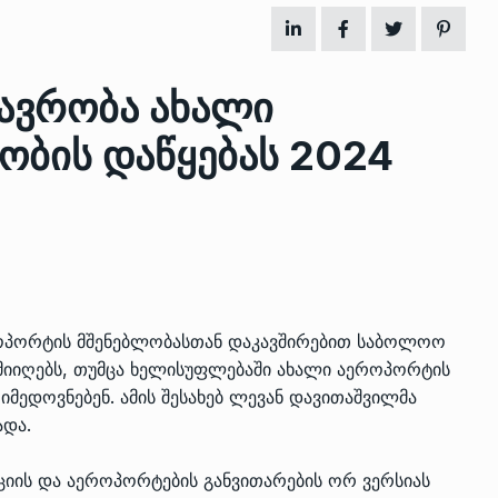
ზის
მარაგი დღეისათვის გვაქვს
თავრობა ახალი
13
ორმა შუა
საკმარისზე მეტი, თუმცა…
ობის დაწყებას 2024
ᲔᲙᲝᲜᲝᲛᲘᲙᲐ
13/05/2022
პრემიერ-მინისტრი ირაკლი
ალიაშვილის
ღარიბაშვილი ოზურგეთის
14
ა
ტექნოპარკში სტარტაპერებს…
ᲒᲐᲜᲐᲗᲚᲔᲑᲐ
15/05/2022
ეროპორტის მშენებლობასთან დაკავშირებით საბოლოო
პრემიერ-მინისტრმა ირაკლი
მიიღებს, თუმცა ხელისუფლებაში ახალი აეროპორტის
ალიაშვილის
ღარიბაშვილმა ახლად
15
იმედოვნებენ. ამის შესახებ ლევან დავითაშვილმა
ა
რეაბილიტირებული ოზურგეთი
ადა.
ᲒᲐᲜᲐᲗᲚᲔᲑᲐ
15/05/2022
ციის და აეროპორტების განვითარების ორ ვერსიას