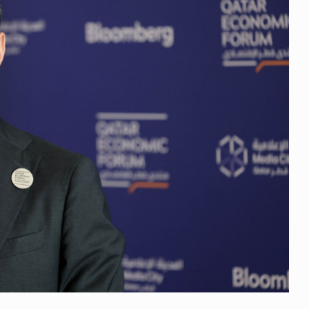
 გამართულ
ზურაბ აზარაშვილი:
ვით…
„სოციალურად დაუცველთა
11
დასაქმების პროგრამაში,…
ᲡᲐᲖᲝᲒᲐᲓᲝᲔᲑᲐ
13/05/2022
ქართველოს
ლი
აბაშის მუნიციპალიტეტი
12
ᲠᲔᲒᲘᲝᲜᲔᲑᲘ
13/05/2022