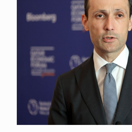
ოთარ შამუგია ბაქოში
6
მინისტერიალზე სიტყ
ᲔᲙᲝᲜᲝᲛᲘᲙᲐ
10/05/2022
გოგიტა თოდრაძე სა
სტატისტიკის ეროვნუ
7
სამსახურის…